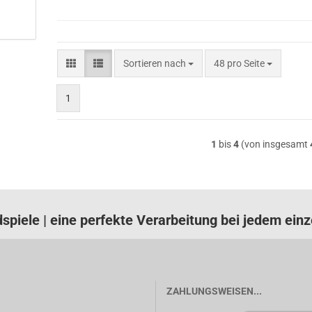
Sortieren nach
pro Seite
Sortieren nach
48 pro Seite
1
1
bis
4
(von insgesamt
spiele | eine perfekte Verarbeitung bei jedem einze
ZAHLUNGSWEISEN...