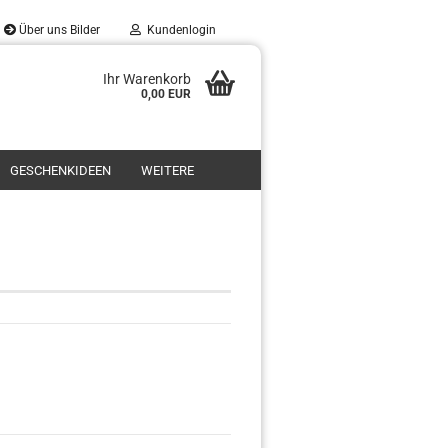
Über uns Bilder
Kundenlogin
Ihr Warenkorb
0,00 EUR
GESCHENKIDEEN
WEITERE
t
llen
ergessen?