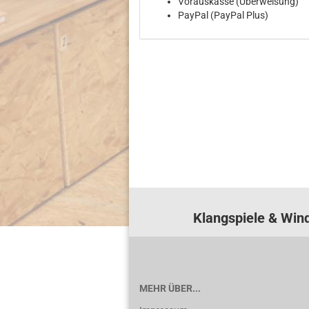
Vorauskasse (Überweisung)
PayPal (PayPal Plus)
Klangspiele & Wind
MEHR ÜBER...