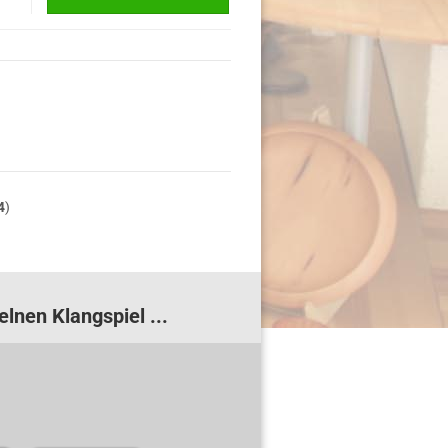
4
)
lnen Klangspiel ...