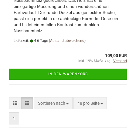
Nussbaumholz gedrechselt. Das Holz hat eine
einzigartige Maserung und einen wunderschönen
Farbverlauf. Der runde Deckel aus gestockter Buche,
passt sich perfekt in die achteckige Form der Dose ein
und bildet einen tollen Kontrast zum dunklen
Nussbaumholz.
Lieferzeit:
4-6 Tage
(Ausland abweichend)
109,00 EUR
inkl. 19% MwSt. zzgl.
Versand
IN DEN WARENKORB
Sortieren nach
pro Seite
Sortieren nach
48 pro Seite
1