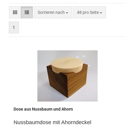
Sortieren nach
pro Seite
Sortieren nach
48 pro Seite
1
Dose aus Nussbaum und Ahorn
Nussbaumdose mit Ahorndeckel